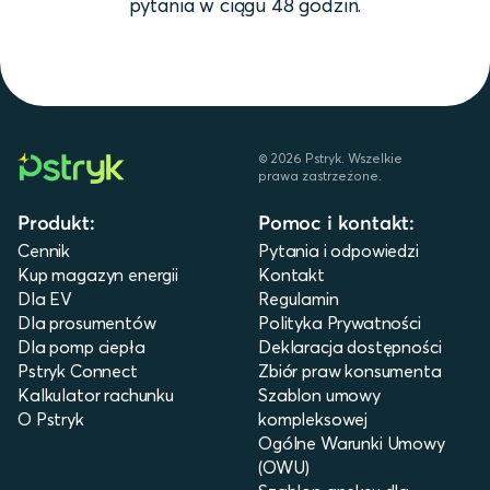
pytania w ciągu 48 godzin.
©
2026
Pstryk. Wszelkie
prawa zastrzeżone.
Produkt:
Pomoc i kontakt:
Cennik
Pytania i odpowiedzi
Kup magazyn energii
Kontakt
Dla EV
Regulamin
Dla prosumentów
Polityka Prywatności
Dla pomp ciepła
Deklaracja dostępności
Pstryk Connect
Zbiór praw konsumenta
Kalkulator rachunku
Szablon umowy
O Pstryk
kompleksowej
Ogólne Warunki Umowy
(OWU)