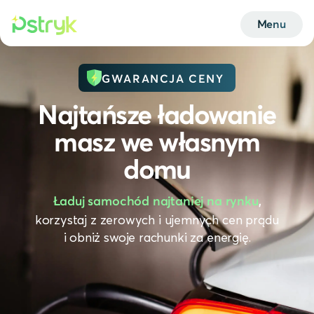
Menu
GWARANCJA CENY
Najtańsze ładowanie
masz we własnym
domu
Ładuj samochód najtaniej na rynku
,
korzystaj z zerowych i ujemnych cen prądu
i obniż swoje rachunki za energię.