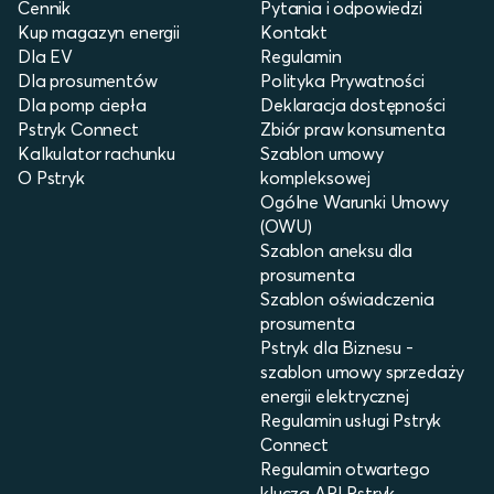
Cennik
Pytania i odpowiedzi
Kup magazyn energii
Kontakt
Dla EV
Regulamin
Dla prosumentów
Polityka Prywatności
Dla pomp ciepła
Deklaracja dostępności
Pstryk Connect
Zbiór praw konsumenta
Kalkulator rachunku
Szablon umowy
O Pstryk
kompleksowej
Ogólne Warunki Umowy
(OWU)
Szablon aneksu dla
prosumenta
Szablon oświadczenia
prosumenta
Pstryk dla Biznesu -
szablon umowy sprzedaży
energii elektrycznej
Regulamin usługi Pstryk
Connect
Regulamin otwartego
klucza API Pstryk